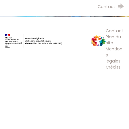
Contact
Direction régionale de l’économie, de l’e
Plan Régiona
Contact
Plan du
site
Mention
s
légales
Crédits