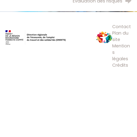
Evaluation des risques
Direction régionale de l’économie, de l’e
Plan Régiona
Contact
Plan du
site
Mention
s
légales
Crédits